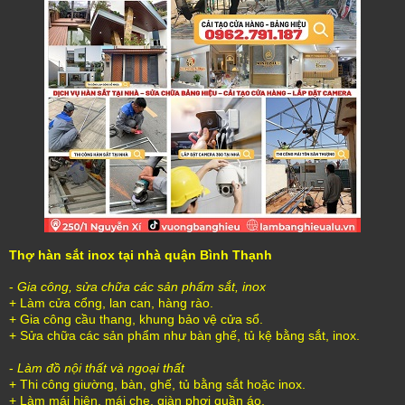
Thợ hàn sắt inox tại nhà quận Bình Thạnh
-
Gia công, sửa chữa các sản phẩm sắt, inox
+ Làm cửa cổng, lan can, hàng rào.
+ Gia công cầu thang, khung bảo vệ cửa sổ.
+ Sửa chữa các sản phẩm như bàn ghế, tủ kệ bằng sắt, inox.
-
Làm đồ nội thất và ngoại thất
+ Thi công giường, bàn, ghế, tủ bằng sắt hoặc inox.
+ Làm mái hiên, mái che, giàn phơi quần áo.