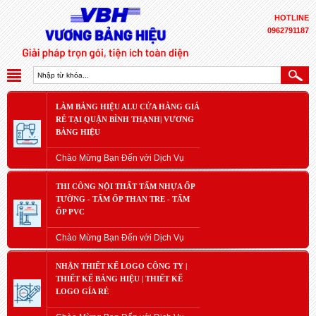
HOTLINE
0962791187
LÀM BẢNG HIỆU ALU CỬA HÀNG GIÁ
RẺ TẠI QUẬN BÌNH THẠNH| VƯƠNG
BẢNG HIỆU
Chào Mừng Bạn Đến với Dịch Vụ
THI CÔNG NỘI THẤT TẤM NHỰA ỐP
TƯỜNG - TẤM ỐP THAN TRE - TẤM
ỐP PVC
Chào Mừng Bạn Đến với Dịch Vụ
NHẬN THIẾT KẾ LOGO CÔNG TY |
THIẾT KẾ BẢNG HIỆU | THIẾT KẾ
LOGO GÍA RẺ