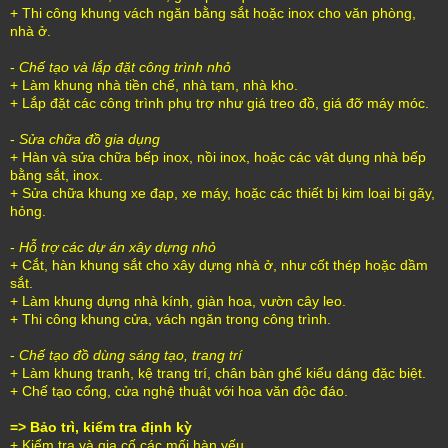
+ Thi công khung vách ngăn bằng sắt hoặc inox cho văn phòng,
nhà ở.
-
Chế tạo và lắp đặt công trình nhỏ
+ Làm khung nhà tiền chế, nhà tạm, nhà kho.
+ Lắp đặt các công trình phụ trợ như giá treo đồ, giá đỡ máy móc.
-
Sửa chữa đồ gia dụng
+ Hàn và sửa chữa bếp inox, nồi inox, hoặc các vật dụng nhà bếp
bằng sắt, inox.
+ Sửa chữa khung xe đạp, xe máy, hoặc các thiết bị kim loại bị gãy,
hỏng.
-
Hỗ trợ các dự án xây dựng nhỏ
+ Cắt, hàn khung sắt cho xây dựng nhà ở, như cốt thép hoặc dầm
sắt.
+ Làm khung dựng nhà kính, giàn hoa, vườn cây leo.
+ Thi công khung cửa, vách ngăn trong công trình.
-
Chế tạo đồ dùng sáng tạo, trang trí
+ Làm khung tranh, kệ trang trí, chân bàn ghế kiểu dáng đặc biệt.
+ Chế tạo cổng, cửa nghệ thuật với hoa văn độc đáo.
=> Bảo trì, kiểm tra định kỳ
+ Kiểm tra và gia cố các mối hàn yếu.