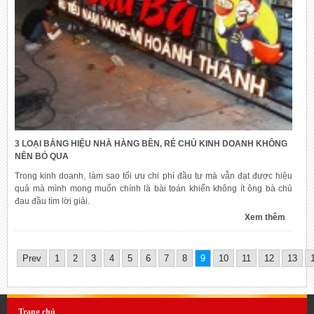
3 LOẠI BẢNG HIỆU NHÀ HÀNG BỀN, RẺ CHỦ KINH DOANH KHÔNG
NÊN BỎ QUA
Trong kinh doanh, làm sao tối ưu chi phí đầu tư mà vẫn đạt được hiệu
quả mà mình mong muốn chính là bài toán khiến không ít ông bà chủ
đau đầu tìm lời giải.
Xem thêm
Prev
1
2
3
4
5
6
7
8
9
10
11
12
13
Trang chủ