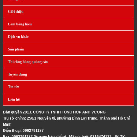
Giới thiệu
Làm bảng hiệu
Dịch vụ khác
Sản phẩm
Thi công bảng quảng cáo
Tuyển dụng
Tin tức
Liên hệ
Bản quyền 2013, CÔNG TY TNHH TỔNG HỢP ANH VƯƠNG
Trụ sở chính: 250/1 Nguyễn Xí, phường Bình Lợi Trung, Thành phố Hồ Chí
Minh
Điện thoại: 0962791187
Fax: 0962791187 (Vương bảng hiệu) - Mã số thuế: 0316474172 - Số TK: