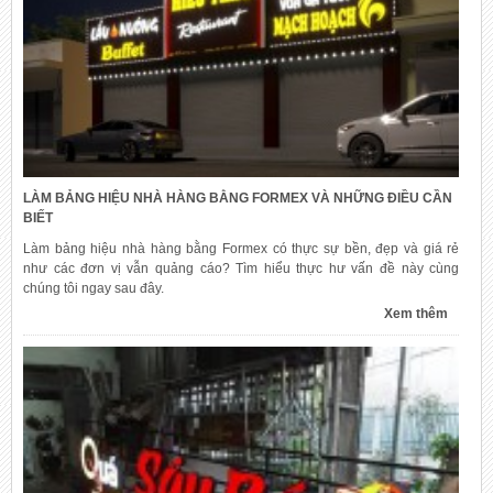
LÀM BẢNG HIỆU NHÀ HÀNG BẰNG FORMEX VÀ NHỮNG ĐIỀU CẦN
BIẾT
Làm bảng hiệu nhà hàng bằng Formex có thực sự bền, đẹp và giá rẻ
như các đơn vị vẫn quảng cáo? Tìm hiểu thực hư vấn đề này cùng
chúng tôi ngay sau đây.
Xem thêm