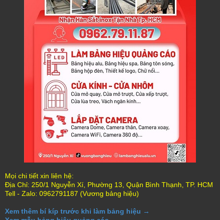
Mọi chi tiết xin liên hệ:
Địa Chỉ: 250/1 Nguyễn Xí, Phường 13, Quận Bình Thạnh, TP. HCM
Tell - Zalo: 0962791187 (Vương bảng hiệu)
Xem thêm bí kíp trước khi làm bảng hiệu →