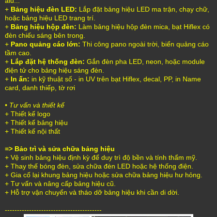
alu...
+
Bảng hiệu đèn LED:
Lắp đặt bảng hiệu LED ma trận, chạy chữ,
hoặc bảng hiệu LED trang trí.
+
Bảng hiệu hộp đèn:
Làm bảng hiệu hộp đèn mica, bạt Hiflex có
đèn chiếu sáng bên trong.
+
Pano quảng cáo lớn:
Thi công pano ngoài trời, biển quảng cáo
tầm cao.
+
Lắp đặt hệ thống đèn:
Gắn đèn pha LED, neon, hoặc module
điện tử cho bảng hiệu sáng đèn.
+
In ấn:
in kỹ thuật số - in UV trên bạt Hiflex, decal, PP, in Name
card, danh thiếp, tờ rơi
• Tư vấn và thiết kế
+ Thiết kế logo
+ Thiết kế bảng hiệu
+ Thiết kế nội thất
=> Bảo trì và sửa chữa bảng hiệu
+ Vệ sinh bảng hiệu định kỳ để duy trì độ bền và tính thẩm mỹ.
+ Thay thế bóng đèn, sửa chữa đèn LED hoặc hệ thống điện.
+ Gia cố lại khung bảng hiệu hoặc sửa chữa bảng hiệu hư hỏng.
+ Tư vấn và nâng cấp bảng hiệu cũ.
+ Hỗ trợ vận chuyển và tháo dỡ bảng hiệu khi cần di dời.
----------------------------------------