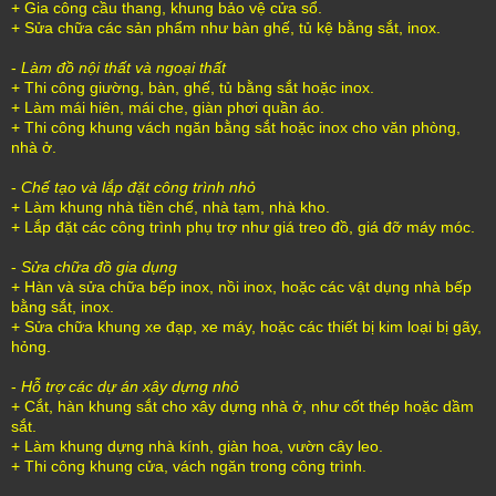
+ Gia công cầu thang, khung bảo vệ cửa sổ.
+ Sửa chữa các sản phẩm như bàn ghế, tủ kệ bằng sắt, inox.
-
Làm đồ nội thất và ngoại thất
+ Thi công giường, bàn, ghế, tủ bằng sắt hoặc inox.
+ Làm mái hiên, mái che, giàn phơi quần áo.
+ Thi công khung vách ngăn bằng sắt hoặc inox cho văn phòng,
nhà ở.
-
Chế tạo và lắp đặt công trình nhỏ
+ Làm khung nhà tiền chế, nhà tạm, nhà kho.
+ Lắp đặt các công trình phụ trợ như giá treo đồ, giá đỡ máy móc.
-
Sửa chữa đồ gia dụng
+ Hàn và sửa chữa bếp inox, nồi inox, hoặc các vật dụng nhà bếp
bằng sắt, inox.
+ Sửa chữa khung xe đạp, xe máy, hoặc các thiết bị kim loại bị gãy,
hỏng.
-
Hỗ trợ các dự án xây dựng nhỏ
+ Cắt, hàn khung sắt cho xây dựng nhà ở, như cốt thép hoặc dầm
sắt.
+ Làm khung dựng nhà kính, giàn hoa, vườn cây leo.
+ Thi công khung cửa, vách ngăn trong công trình.