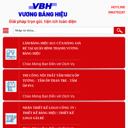
HOTLINE
0962791187
LÀM BẢNG HIỆU ALU CỬA HÀNG GIÁ
RẺ TẠI QUẬN BÌNH THẠNH| VƯƠNG
BẢNG HIỆU
Chào Mừng Bạn Đến với Dịch Vụ
THI CÔNG NỘI THẤT TẤM NHỰA ỐP
TƯỜNG - TẤM ỐP THAN TRE - TẤM
ỐP PVC
Chào Mừng Bạn Đến với Dịch Vụ
NHẬN THIẾT KẾ LOGO CÔNG TY |
THIẾT KẾ BẢNG HIỆU | THIẾT KẾ
LOGO GÍA RẺ