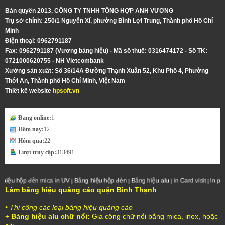
Bản quyền 2013, CÔNG TY TNHH TỔNG HỢP ANH VƯƠNG
Trụ sở chính: 250/1 Nguyễn Xí, phường Bình Lợi Trung, Thành phố Hồ Chí
Minh
Điện thoại: 0962791187
Fax: 0962791187 (Vương bảng hiệu) - Mã số thuế: 0316474172 - Số TK:
0721000620755 - NH Vietcombank
Xưởng sản xuất: Số 36/14A Ðường Thạnh Xuân 52, Khu Phố 4, Phường
Thới An, Thành phố Hồ Chí Minh, Việt Nam
Thiết kế website
hpsoft.vn
Đang online:
1
Hôm nay:
12
Hôm qua:
22
Lượt truy cập:
313491
 mica in UV
Bảng hiệu hộp đèn
Bảng hiệu alu
in Card visit
In phun khổ lớn
Nh
|
|
|
|
|
Làm bảng hiệu quảng cáo quận Bình Thạnh
• Thi công các loại bảng hiệu quảng cáo
+
Bảng hiệu alu chữ nổi:
Gia công chữ nổi bằng mica, inox, hoặc