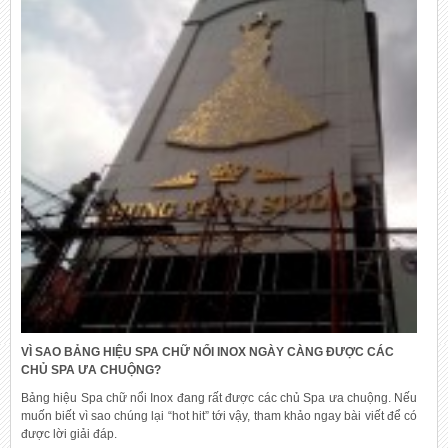
VÌ SAO BẢNG HIỆU SPA CHỮ NỔI INOX NGÀY CÀNG ĐƯỢC CÁC
CHỦ SPA ƯA CHUỘNG?
Bảng hiệu Spa chữ nổi Inox đang rất được các chủ Spa ưa chuộng. Nếu
muốn biết vì sao chúng lại “hot hit” tới vậy, tham khảo ngay bài viết để có
được lời giải đáp.