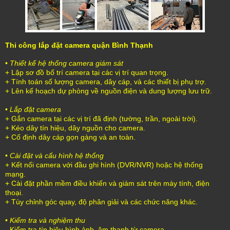
Thi công lắp đặt camera quận Bình Thạnh
•
Thiết kế hệ thống camera giám sát
+ Lập sơ đồ bố trí camera tại các vị trí quan trọng.
+ Tính toán số lượng camera, dây cáp, và các thiết bị phụ trợ.
+ Lên kế hoạch dự phòng về nguồn điện và dung lượng lưu trữ.
•
Lắp đặt camera
+ Gắn camera tại các vị trí đã định (tường, trần, ngoài trời).
+ Kéo dây tín hiệu, dây nguồn cho camera.
+ Cố định dây cáp gọn gàng và an toàn.
•
Cài đặt và cấu hình hệ thống
+ Kết nối camera với đầu ghi hình (DVR/NVR) hoặc hệ thống
mạng.
+ Cài đặt phần mềm điều khiển và giám sát trên máy tính, điện
thoại.
+ Tùy chỉnh góc quay, độ phân giải và các chức năng khác.
•
Kiểm tra và nghiệm thu
- Kiểm tra tín hiệu hình ảnh, âm thanh từ camera.