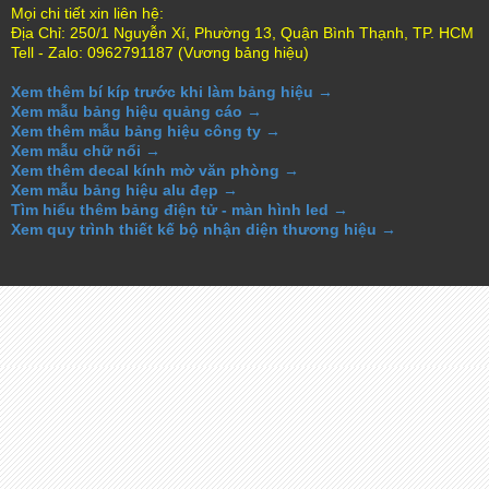
Mọi chi tiết xin liên hệ:
Địa Chỉ: 250/1 Nguyễn Xí, Phường 13, Quận Bình Thạnh, TP. HCM
Tell - Zalo: 0962791187 (Vương bảng hiệu)
Xem thêm bí kíp trước khi làm bảng hiệu →
Xem mẫu bảng hiệu quảng cáo →
Xem thêm mẫu bảng hiệu công ty →
Xem mẫu chữ nổi →
Xem thêm decal kính mờ văn phòng →
Xem mẫu bảng hiệu alu đẹp →
Tìm hiểu thêm bảng điện tử - màn hình led →
Xem quy trình thiết kế bộ nhận diện thương hiệu →