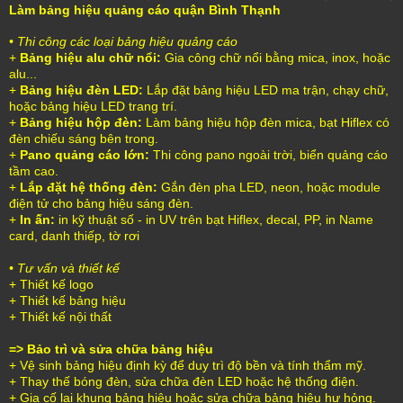
Làm bảng hiệu quảng cáo quận Bình Thạnh
• Thi công các loại bảng hiệu quảng cáo
+
Bảng hiệu alu chữ nổi:
Gia công chữ nổi bằng mica, inox, hoặc
alu...
+
Bảng hiệu đèn LED:
Lắp đặt bảng hiệu LED ma trận, chạy chữ,
hoặc bảng hiệu LED trang trí.
+
Bảng hiệu hộp đèn:
Làm bảng hiệu hộp đèn mica, bạt Hiflex có
đèn chiếu sáng bên trong.
+
Pano quảng cáo lớn:
Thi công pano ngoài trời, biển quảng cáo
tầm cao.
+
Lắp đặt hệ thống đèn:
Gắn đèn pha LED, neon, hoặc module
điện tử cho bảng hiệu sáng đèn.
+
In ấn:
in kỹ thuật số - in UV trên bạt Hiflex, decal, PP, in Name
card, danh thiếp, tờ rơi
• Tư vấn và thiết kế
+ Thiết kế logo
+ Thiết kế bảng hiệu
+ Thiết kế nội thất
=> Bảo trì và sửa chữa bảng hiệu
+ Vệ sinh bảng hiệu định kỳ để duy trì độ bền và tính thẩm mỹ.
+ Thay thế bóng đèn, sửa chữa đèn LED hoặc hệ thống điện.
+ Gia cố lại khung bảng hiệu hoặc sửa chữa bảng hiệu hư hỏng.