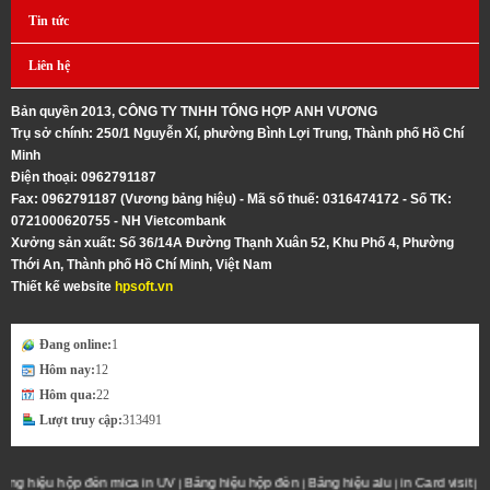
Tin tức
Liên hệ
Bản quyền 2013, CÔNG TY TNHH TỔNG HỢP ANH VƯƠNG
Trụ sở chính: 250/1 Nguyễn Xí, phường Bình Lợi Trung, Thành phố Hồ Chí
Minh
Điện thoại: 0962791187
Fax: 0962791187 (Vương bảng hiệu) - Mã số thuế: 0316474172 - Số TK:
0721000620755 - NH Vietcombank
Xưởng sản xuất: Số 36/14A Ðường Thạnh Xuân 52, Khu Phố 4, Phường
Thới An, Thành phố Hồ Chí Minh, Việt Nam
Thiết kế website
hpsoft.vn
Đang online:
1
Hôm nay:
12
Hôm qua:
22
Lượt truy cập:
313491
ộp đèn mica in UV
Bảng hiệu hộp đèn
Bảng hiệu alu
in Card visit
In phun khổ 
|
|
|
|