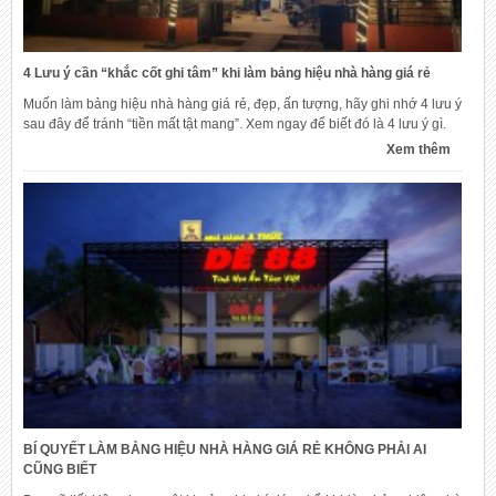
4 Lưu ý cần “khắc cốt ghi tâm” khi làm bảng hiệu nhà hàng giá rẻ
Muốn làm bảng hiệu nhà hàng giá rẻ, đẹp, ấn tượng, hãy ghi nhớ 4 lưu ý
sau đây để tránh “tiền mất tật mang”. Xem ngay để biết đó là 4 lưu ý gì.
Xem thêm
BÍ QUYẾT LÀM BẢNG HIỆU NHÀ HÀNG GIÁ RẺ KHÔNG PHẢI AI
CŨNG BIẾT