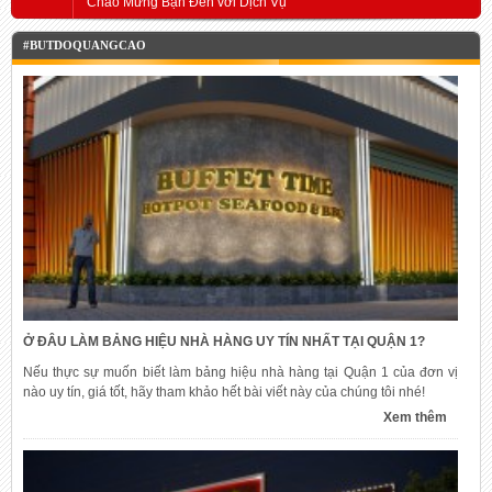
Chào Mừng Bạn Đến với Dịch Vụ
#BUTDOQUANGCAO
Ở ĐÂU LÀM BẢNG HIỆU NHÀ HÀNG UY TÍN NHẤT TẠI QUẬN 1?
Nếu thực sự muốn biết làm bảng hiệu nhà hàng tại Quận 1 của đơn vị
nào uy tín, giá tốt, hãy tham khảo hết bài viết này của chúng tôi nhé!
Xem thêm