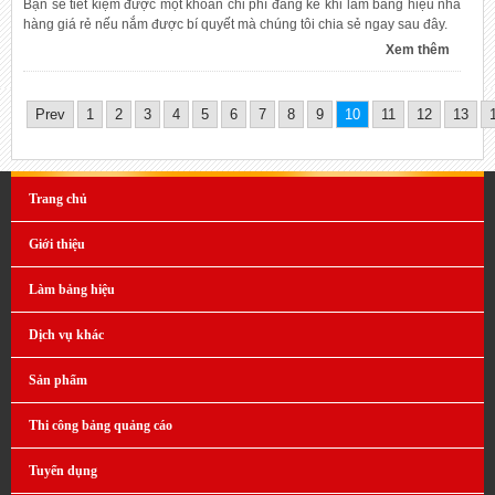
Bạn sẽ tiết kiệm được một khoản chi phí đáng kể khi làm bảng hiệu nhà
hàng giá rẻ nếu nắm được bí quyết mà chúng tôi chia sẻ ngay sau đây.
Xem thêm
Prev
1
2
3
4
5
6
7
8
9
10
11
12
13
Trang chủ
Giới thiệu
Làm bảng hiệu
Dịch vụ khác
Sản phẩm
Thi công bảng quảng cáo
Tuyển dụng