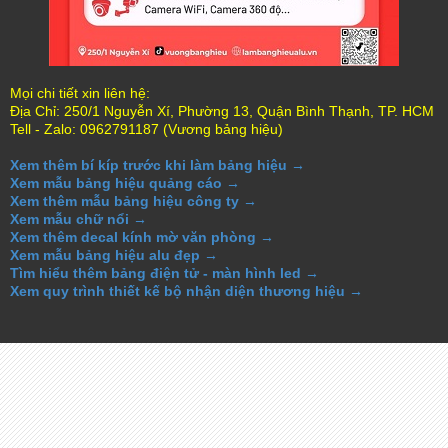
Mọi chi tiết xin liên hệ:
Địa Chỉ: 250/1 Nguyễn Xí, Phường 13, Quận Bình Thạnh, TP. HCM
Tell - Zalo: 0962791187 (Vương bảng hiệu)
Xem thêm bí kíp trước khi làm bảng hiệu →
Xem mẫu bảng hiệu quảng cáo →
Xem thêm mẫu bảng hiệu công ty →
Xem mẫu chữ nổi →
Xem thêm decal kính mờ văn phòng →
Xem mẫu bảng hiệu alu đẹp →
Tìm hiểu thêm bảng điện tử - màn hình led →
Xem quy trình thiết kế bộ nhận diện thương hiệu →