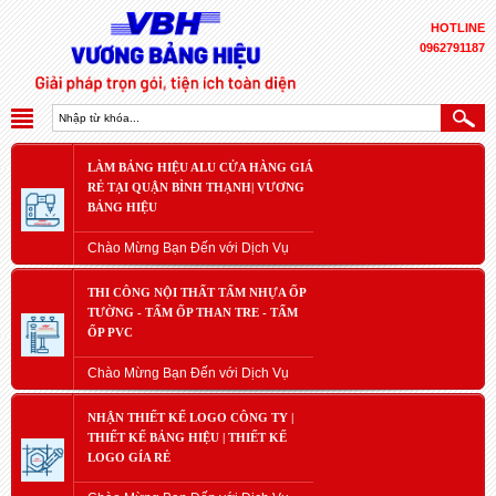
HOTLINE
0962791187
LÀM BẢNG HIỆU ALU CỬA HÀNG GIÁ
RẺ TẠI QUẬN BÌNH THẠNH| VƯƠNG
BẢNG HIỆU
Chào Mừng Bạn Đến với Dịch Vụ
THI CÔNG NỘI THẤT TẤM NHỰA ỐP
TƯỜNG - TẤM ỐP THAN TRE - TẤM
ỐP PVC
Chào Mừng Bạn Đến với Dịch Vụ
NHẬN THIẾT KẾ LOGO CÔNG TY |
THIẾT KẾ BẢNG HIỆU | THIẾT KẾ
LOGO GÍA RẺ