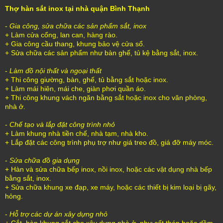
Thợ hàn sắt inox tại nhà quận Bình Thạnh
-
Gia công, sửa chữa các sản phẩm sắt, inox
+ Làm cửa cổng, lan can, hàng rào.
+ Gia công cầu thang, khung bảo vệ cửa sổ.
+ Sửa chữa các sản phẩm như bàn ghế, tủ kệ bằng sắt, inox.
-
Làm đồ nội thất và ngoại thất
+ Thi công giường, bàn, ghế, tủ bằng sắt hoặc inox.
+ Làm mái hiên, mái che, giàn phơi quần áo.
+ Thi công khung vách ngăn bằng sắt hoặc inox cho văn phòng,
nhà ở.
-
Chế tạo và lắp đặt công trình nhỏ
+ Làm khung nhà tiền chế, nhà tạm, nhà kho.
+ Lắp đặt các công trình phụ trợ như giá treo đồ, giá đỡ máy móc.
-
Sửa chữa đồ gia dụng
+ Hàn và sửa chữa bếp inox, nồi inox, hoặc các vật dụng nhà bếp
bằng sắt, inox.
+ Sửa chữa khung xe đạp, xe máy, hoặc các thiết bị kim loại bị gãy,
hỏng.
-
Hỗ trợ các dự án xây dựng nhỏ
+ Cắt, hàn khung sắt cho xây dựng nhà ở, như cốt thép hoặc dầm