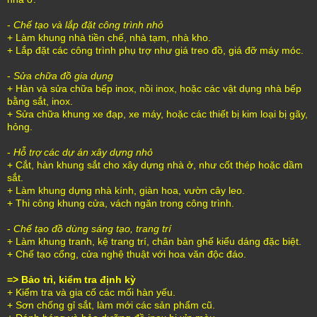
-
Chế tạo và lắp đặt công trình nhỏ
+ Làm khung nhà tiền chế, nhà tạm, nhà kho.
+ Lắp đặt các công trình phụ trợ như giá treo đồ, giá đỡ máy móc.
-
Sửa chữa đồ gia dụng
+ Hàn và sửa chữa bếp inox, nồi inox, hoặc các vật dụng nhà bếp
bằng sắt, inox.
+ Sửa chữa khung xe đạp, xe máy, hoặc các thiết bị kim loại bị gãy,
hỏng.
-
Hỗ trợ các dự án xây dựng nhỏ
+ Cắt, hàn khung sắt cho xây dựng nhà ở, như cốt thép hoặc dầm
sắt.
+ Làm khung dựng nhà kính, giàn hoa, vườn cây leo.
+ Thi công khung cửa, vách ngăn trong công trình.
-
Chế tạo đồ dùng sáng tạo, trang trí
+ Làm khung tranh, kệ trang trí, chân bàn ghế kiểu dáng đặc biệt.
+ Chế tạo cổng, cửa nghệ thuật với hoa văn độc đáo.
=> Bảo trì, kiểm tra định kỳ
+ Kiểm tra và gia cố các mối hàn yếu.
+ Sơn chống gỉ sắt, làm mới các sản phẩm cũ.