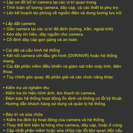
+ Lập sơ đồ bố trí camera tại các vị trí quan trọng.
+ Tính toán số lượng camera, dây cáp, và các thiết bị phụ trợ.
+ Lên kế hoạch dự phòng về nguồn điện và dung lượng lưu trữ.
•
Lắp đặt camera
+ Gắn camera tại các vị trí đã định (tường, trần, ngoài trời).
+ Kéo dây tín hiệu, dây nguồn cho camera.
+ Cố định dây cáp gọn gàng và an toàn.
•
Cài đặt và cấu hình hệ thống
+ Kết nối camera với đầu ghi hình (DVR/NVR) hoặc hệ thống
mạng.
+ Cài đặt phần mềm điều khiển và giám sát trên máy tính, điện
thoại.
+ Tùy chỉnh góc quay, độ phân giải và các chức năng khác.
•
Kiểm tra và nghiệm thu
- Kiểm tra tín hiệu hình ảnh, âm thanh từ camera.
- Đảm bảo hệ thống hoạt động ổn định và không có lỗi kỹ thuật.
- Hướng dẫn khách hàng sử dụng và quản lý hệ thống.
•
Bảo trì và sửa chữa
+ Kiểm tra định kỳ hoạt động của camera và hệ thống.
+ Thay thế linh kiện bị hỏng như camera, dây cáp, hoặc ổ cứng.
+ Cập nhật phần mềm hoặc sửa chữa các lỗi liên quan đến cấu