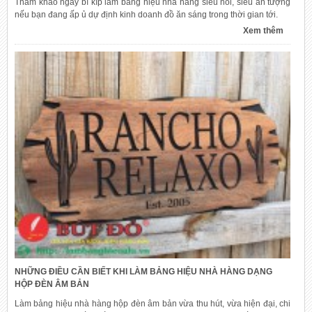
Tham khảo ngay bí kíp làm bảng hiệu nhà hàng siêu nổi, siêu ấn tượng
nếu bạn đang ấp ủ dự định kinh doanh đồ ăn sáng trong thời gian tới.
Xem thêm
NHỮNG ĐIỀU CẦN BIẾT KHI LÀM BẢNG HIỆU NHÀ HÀNG DẠNG
HỘP ĐÈN ÂM BẢN
Làm bảng hiệu nhà hàng hộp đèn âm bản vừa thu hút, vừa hiện đại, chi