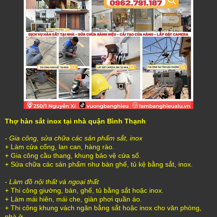
Thợ hàn sắt inox tại nhà quận Bình Thạnh
-
Gia công, sửa chữa các sản phẩm sắt, inox
+ Làm cửa cổng, lan can, hàng rào.
+ Gia công cầu thang, khung bảo vệ cửa sổ.
+ Sửa chữa các sản phẩm như bàn ghế, tủ kệ bằng sắt, inox.
-
Làm đồ nội thất và ngoại thất
+ Thi công giường, bàn, ghế, tủ bằng sắt hoặc inox.
+ Làm mái hiên, mái che, giàn phơi quần áo.
+ Thi công khung vách ngăn bằng sắt hoặc inox cho văn phòng,
nhà ở.