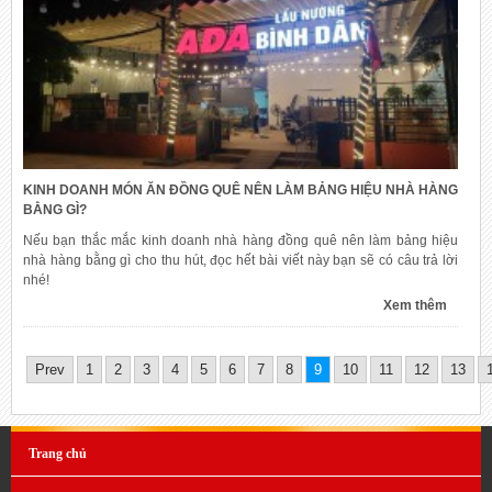
KINH DOANH MÓN ĂN ĐỒNG QUÊ NÊN LÀM BẢNG HIỆU NHÀ HÀNG
BẰNG GÌ?
Nếu bạn thắc mắc kinh doanh nhà hàng đồng quê nên làm bảng hiệu
nhà hàng bằng gì cho thu hút, đọc hết bài viết này bạn sẽ có câu trả lời
nhé!
Xem thêm
Prev
1
2
3
4
5
6
7
8
9
10
11
12
13
Trang chủ