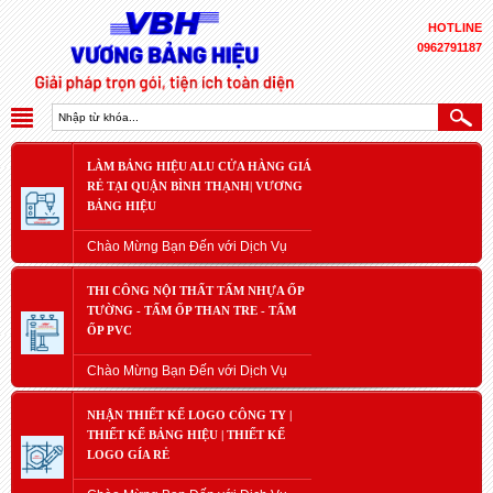
HOTLINE
0962791187
LÀM BẢNG HIỆU ALU CỬA HÀNG GIÁ
RẺ TẠI QUẬN BÌNH THẠNH| VƯƠNG
BẢNG HIỆU
Chào Mừng Bạn Đến với Dịch Vụ
THI CÔNG NỘI THẤT TẤM NHỰA ỐP
TƯỜNG - TẤM ỐP THAN TRE - TẤM
ỐP PVC
Chào Mừng Bạn Đến với Dịch Vụ
NHẬN THIẾT KẾ LOGO CÔNG TY |
THIẾT KẾ BẢNG HIỆU | THIẾT KẾ
LOGO GÍA RẺ