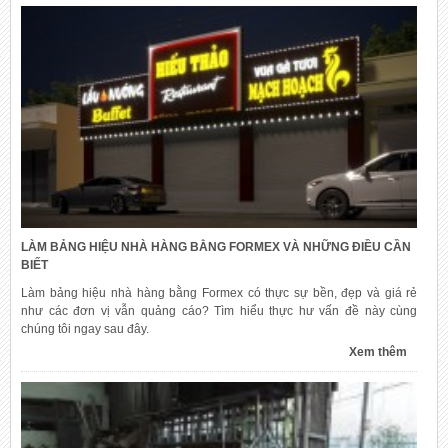
LÀM BẢNG HIỆU NHÀ HÀNG BẰNG FORMEX VÀ NHỮNG ĐIỀU CẦN
BIẾT
Làm bảng hiệu nhà hàng bằng Formex có thực sự bền, đẹp và giá rẻ
như các đơn vị vẫn quảng cáo? Tìm hiểu thực hư vấn đề này cùng
chúng tôi ngay sau đây.
Xem thêm