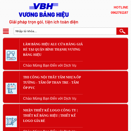
HOTLINE
0962791187
LÀM BẢNG HIỆU ALU CỬA HÀNG GIÁ
RẺ TẠI QUẬN BÌNH THẠNH| VƯƠNG
BẢNG HIỆU
Chào Mừng Bạn Đến với Dịch Vụ
THI CÔNG NỘI THẤT TẤM NHỰA ỐP
TƯỜNG - TẤM ỐP THAN TRE - TẤM
ỐP PVC
Chào Mừng Bạn Đến với Dịch Vụ
NHẬN THIẾT KẾ LOGO CÔNG TY |
THIẾT KẾ BẢNG HIỆU | THIẾT KẾ
LOGO GÍA RẺ