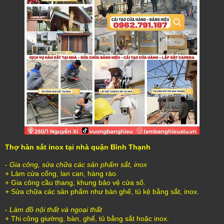
Thợ hàn sắt inox tại nhà quận Bình Thạnh
-
Gia công, sửa chữa các sản phẩm sắt, inox
+ Làm cửa cổng, lan can, hàng rào.
+ Gia công cầu thang, khung bảo vệ cửa sổ.
+ Sửa chữa các sản phẩm như bàn ghế, tủ kệ bằng sắt, inox.
-
Làm đồ nội thất và ngoại thất
+ Thi công giường, bàn, ghế, tủ bằng sắt hoặc inox.