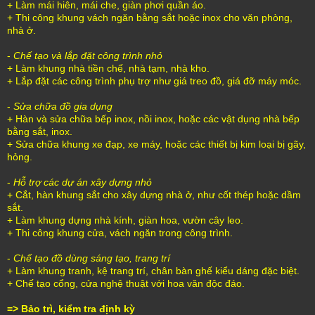
+ Làm mái hiên, mái che, giàn phơi quần áo.
+ Thi công khung vách ngăn bằng sắt hoặc inox cho văn phòng,
nhà ở.
-
Chế tạo và lắp đặt công trình nhỏ
+ Làm khung nhà tiền chế, nhà tạm, nhà kho.
+ Lắp đặt các công trình phụ trợ như giá treo đồ, giá đỡ máy móc.
-
Sửa chữa đồ gia dụng
+ Hàn và sửa chữa bếp inox, nồi inox, hoặc các vật dụng nhà bếp
bằng sắt, inox.
+ Sửa chữa khung xe đạp, xe máy, hoặc các thiết bị kim loại bị gãy,
hỏng.
-
Hỗ trợ các dự án xây dựng nhỏ
+ Cắt, hàn khung sắt cho xây dựng nhà ở, như cốt thép hoặc dầm
sắt.
+ Làm khung dựng nhà kính, giàn hoa, vườn cây leo.
+ Thi công khung cửa, vách ngăn trong công trình.
-
Chế tạo đồ dùng sáng tạo, trang trí
+ Làm khung tranh, kệ trang trí, chân bàn ghế kiểu dáng đặc biệt.
+ Chế tạo cổng, cửa nghệ thuật với hoa văn độc đáo.
=> Bảo trì, kiểm tra định kỳ