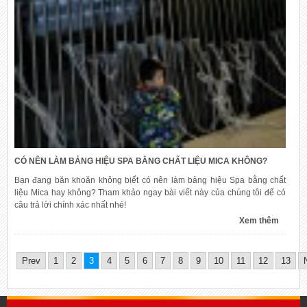
CÓ NÊN LÀM BẢNG HIỆU SPA BẰNG CHẤT LIỆU MICA KHÔNG?
Bạn đang băn khoăn không biết có nên làm bảng hiệu Spa bằng chất
liệu Mica hay không? Tham khảo ngay bài viết này của chúng tôi để có
câu trả lời chính xác nhất nhé!
Xem thêm
Prev
1
2
3
4
5
6
7
8
9
10
11
12
13