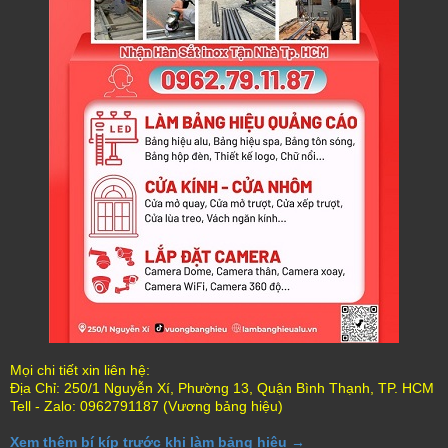
Mọi chi tiết xin liên hệ:
Địa Chỉ: 250/1 Nguyễn Xí, Phường 13, Quận Bình Thạnh, TP. HCM
Tell - Zalo: 0962791187 (Vương bảng hiệu)
Xem thêm bí kíp trước khi làm bảng hiệu →