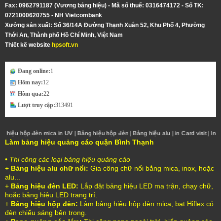
Fax: 0962791187 (Vương bảng hiệu) - Mã số thuế: 0316474172 - Số TK:
0721000620755 - NH Vietcombank
Xưởng sản xuất: Số 36/14A Ðường Thạnh Xuân 52, Khu Phố 4, Phường
Thới An, Thành phố Hồ Chí Minh, Việt Nam
Thiết kế website
hpsoft.vn
Đang online:
1
Hôm nay:
12
Hôm qua:
22
Lượt truy cập:
313491
đèn mica in UV
Bảng hiệu hộp đèn
Bảng hiệu alu
in Card visit
In phun khổ lớn
|
|
|
|
Làm bảng hiệu quảng cáo quận Bình Thạnh
• Thi công các loại bảng hiệu quảng cáo
+
Bảng hiệu alu chữ nổi:
Gia công chữ nổi bằng mica, inox, hoặc
alu...
+
Bảng hiệu đèn LED:
Lắp đặt bảng hiệu LED ma trận, chạy chữ,
hoặc bảng hiệu LED trang trí.
+
Bảng hiệu hộp đèn:
Làm bảng hiệu hộp đèn mica, bạt Hiflex có
đèn chiếu sáng bên trong.