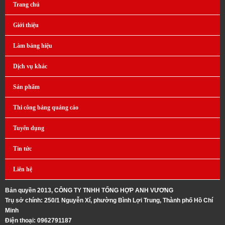
Trang chủ
Giới thiệu
Làm bảng hiệu
Dịch vụ khác
Sản phẩm
Thi công bảng quảng cáo
Tuyển dụng
Tin tức
Liên hệ
Bản quyền 2013, CÔNG TY TNHH TỔNG HỢP ANH VƯƠNG
Trụ sở chính: 250/1 Nguyễn Xí, phường Bình Lợi Trung, Thành phố Hồ Chí
Minh
Điện thoại: 0962791187