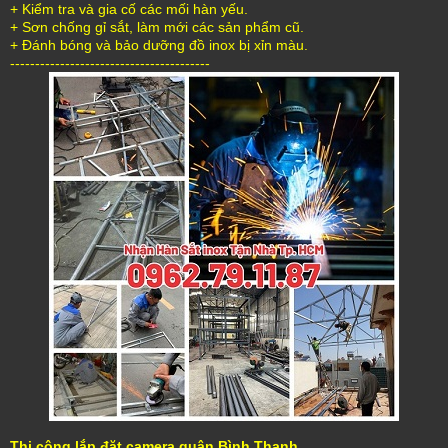
+ Kiểm tra và gia cố các mối hàn yếu.
+ Sơn chống gỉ sắt, làm mới các sản phẩm cũ.
+ Đánh bóng và bảo dưỡng đồ inox bị xỉn màu.
----------------------------------------
Thi công lắp đặt camera quận Bình Thạnh