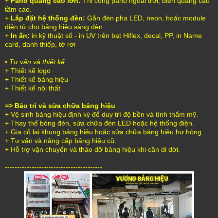
+
Pano quảng cáo lớn:
Thi công pano ngoài trời, biển quảng cáo
tầm cao.
+
Lắp đặt hệ thống đèn:
Gắn đèn pha LED, neon, hoặc module
điện tử cho bảng hiệu sáng đèn.
+
In ấn:
in kỹ thuật số - in UV trên bạt Hiflex, decal, PP, in Name
card, danh thiếp, tờ rơi
• Tư vấn và thiết kế
+ Thiết kế logo
+ Thiết kế bảng hiệu
+ Thiết kế nội thất
=> Bảo trì và sửa chữa bảng hiệu
+ Vệ sinh bảng hiệu định kỳ để duy trì độ bền và tính thẩm mỹ.
+ Thay thế bóng đèn, sửa chữa đèn LED hoặc hệ thống điện.
+ Gia cố lại khung bảng hiệu hoặc sửa chữa bảng hiệu hư hỏng.
+ Tư vấn và nâng cấp bảng hiệu cũ.
+ Hỗ trợ vận chuyển và tháo dỡ bảng hiệu khi cần di dời.
----------------------------------------