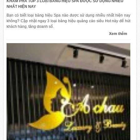
KHÁM PHÁ TOP 3 LOẠI BẢNG HIỆU SPA ĐƯỢC SỬ DỤNG NHIỀU
NHẤT HIỆN NAY
Bạn có biết loại bảng hiệu Spa nào được sử dụng nhiều nhất hiện nay
không? Cập nhật ngay 3 loại bảng hiệu quảng cáo siêu Hot này để hút
khách hàng, tăng doanh số.
Xem thêm