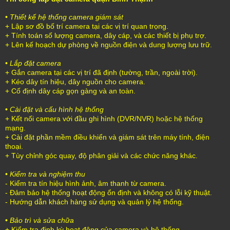
•
Thiết kế hệ thống camera giám sát
+ Lập sơ đồ bố trí camera tại các vị trí quan trọng.
+ Tính toán số lượng camera, dây cáp, và các thiết bị phụ trợ.
+ Lên kế hoạch dự phòng về nguồn điện và dung lượng lưu trữ.
•
Lắp đặt camera
+ Gắn camera tại các vị trí đã định (tường, trần, ngoài trời).
+ Kéo dây tín hiệu, dây nguồn cho camera.
+ Cố định dây cáp gọn gàng và an toàn.
•
Cài đặt và cấu hình hệ thống
+ Kết nối camera với đầu ghi hình (DVR/NVR) hoặc hệ thống
mạng.
+ Cài đặt phần mềm điều khiển và giám sát trên máy tính, điện
thoại.
+ Tùy chỉnh góc quay, độ phân giải và các chức năng khác.
•
Kiểm tra và nghiệm thu
- Kiểm tra tín hiệu hình ảnh, âm thanh từ camera.
- Đảm bảo hệ thống hoạt động ổn định và không có lỗi kỹ thuật.
- Hướng dẫn khách hàng sử dụng và quản lý hệ thống.
•
Bảo trì và sửa chữa
+ Kiểm tra định kỳ hoạt động của camera và hệ thống.