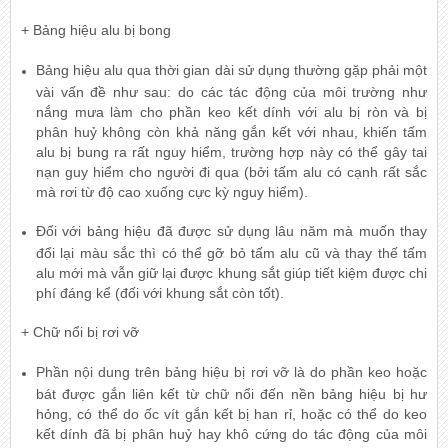
+ Bảng hiệu alu bị bong
Bảng hiệu alu qua thời gian dài sử dụng thường gặp phải một
vài vấn đề như sau: do các tác động của môi trường như
nắng mưa làm cho phần keo kết dính với alu bị ròn và bị
phân huỷ không còn khả năng gắn kết với nhau, khiến tấm
alu bị bung ra rất nguy hiểm, trường hợp này có thể gây tai
nạn guy hiểm cho người đi qua (bởi tấm alu có cạnh rất sắc
mà rơi từ độ cao xuống cực kỳ nguy hiểm).
Đối với bảng hiệu đã được sử dụng lâu năm mà muốn thay
đổi lại màu sắc thì có thể gỡ bỏ tấm alu cũ và thay thế tấm
alu mới mà vẫn giữ lại được khung sắt giúp tiết kiệm được chi
phí đáng kể (đối với khung sắt còn tốt).
+ Chữ nổi bị rơi vỡ
Phần nội dung trên bảng hiệu bị rơi vỡ là do phần keo hoặc
bát được gắn liên kết từ chữ nổi đến nền bảng hiệu bị hư
hỏng, có thể do ốc vít gắn kết bị han rỉ, hoặc có thể do keo
kết dính đã bị phân huỷ hay khô cứng do tác động của môi