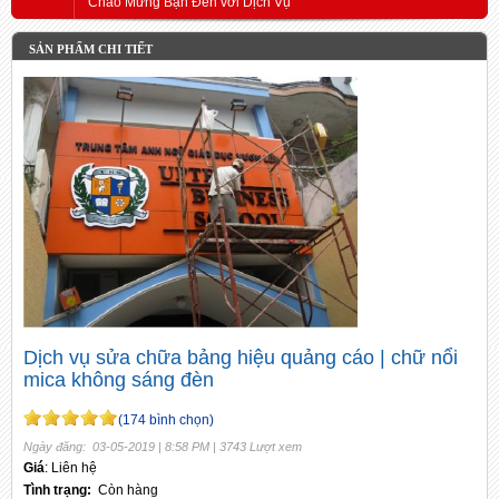
Chào Mừng Bạn Đến với Dịch Vụ
SẢN PHẨM CHI TIẾT
Dịch vụ sửa chữa bảng hiệu quảng cáo | chữ nổi
mica không sáng đèn
(174 bình chọn)
Ngày đăng: 03-05-2019 | 8:58 PM | 3743 Lượt xem
Giá
: Liên hệ
Tình trạng:
Còn hàng