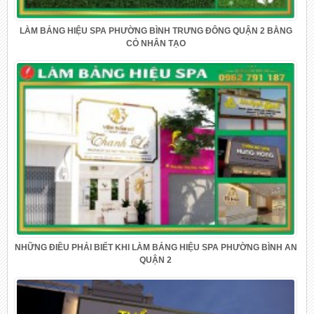
LÀM BẢNG HIỆU SPA PHƯỜNG BÌNH TRƯNG ĐÔNG QUẬN 2 BẰNG
CỎ NHÂN TẠO
NHỮNG ĐIỀU PHẢI BIẾT KHI LÀM BẢNG HIỆU SPA PHƯỜNG BÌNH AN
QUẬN 2