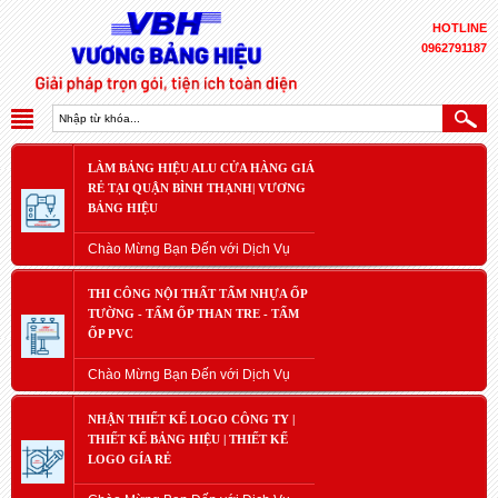
HOTLINE
0962791187
LÀM BẢNG HIỆU ALU CỬA HÀNG GIÁ
RẺ TẠI QUẬN BÌNH THẠNH| VƯƠNG
BẢNG HIỆU
Chào Mừng Bạn Đến với Dịch Vụ
THI CÔNG NỘI THẤT TẤM NHỰA ỐP
TƯỜNG - TẤM ỐP THAN TRE - TẤM
ỐP PVC
Chào Mừng Bạn Đến với Dịch Vụ
NHẬN THIẾT KẾ LOGO CÔNG TY |
THIẾT KẾ BẢNG HIỆU | THIẾT KẾ
LOGO GÍA RẺ