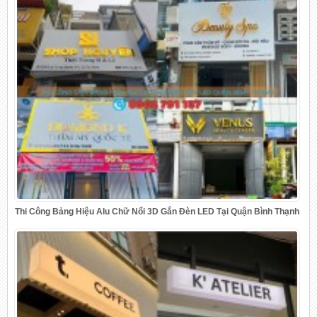
Thi Công Bảng Hiệu Alu Chữ Nổi 3D Gắn Đèn LED Tại Quận Bình Thạnh