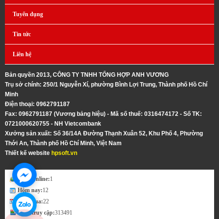
Tuyển dụng
Tin tức
Liên hệ
Bản quyền 2013, CÔNG TY TNHH TỔNG HỢP ANH VƯƠNG
Trụ sở chính: 250/1 Nguyễn Xí, phường Bình Lợi Trung, Thành phố Hồ Chí
Minh
Điện thoại: 0962791187
Fax: 0962791187 (Vương bảng hiệu) - Mã số thuế: 0316474172 - Số TK:
0721000620755 - NH Vietcombank
Xưởng sản xuất: Số 36/14A Ðường Thạnh Xuân 52, Khu Phố 4, Phường
Thới An, Thành phố Hồ Chí Minh, Việt Nam
Thiết kế website
hpsoft.vn
Đang online:
1
Hôm nay:
12
Hôm qua:
22
Lượt truy cập:
313491