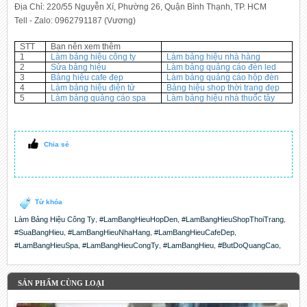
Địa Chỉ: 220/55 Nguyễn Xí, Phường 26, Quận Bình Thạnh, TP. HCM
Tell - Zalo: 0962791187 (Vương)
STT
Bạn nên xem thêm
1
Làm bảng hiệu công ty
Làm bảng hiệu nhà hàng
2
Sửa bảng hiệu
Làm bảng quảng cáo đèn led
3
Bảng hiệu cafe đẹp
Làm bảng quảng cáo hộp đèn
4
Làm bảng hiệu điện tử
Bảng hiệu shop thời trang đẹp
5
Làm bảng quảng cáo spa
Làm bảng hiệu nhà thuốc tây
Chia sẻ
Từ khóa
Làm Bảng Hiệu Công Ty
#LamBangHieuHopDen
#LamBangHieuShopThoiTrang
,
,
,
#SuaBangHieu
#LamBangHieuNhaHang
#LamBangHieuCafeDep
,
,
,
#LamBangHieuSpa
#LamBangHieuCongTy
#LamBangHieu
#ButDoQuangCao
,
,
,
,
SẢN PHẨM CÙNG LOẠI