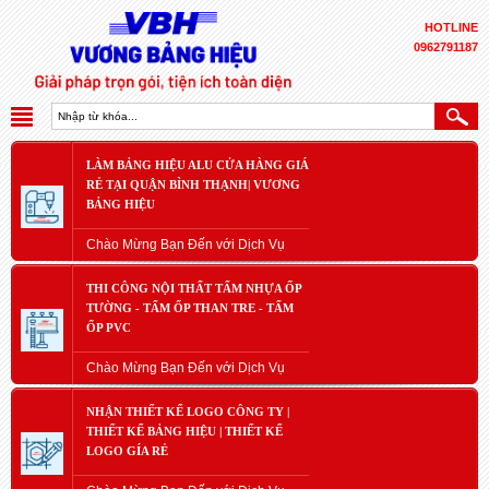
HOTLINE
0962791187
LÀM BẢNG HIỆU ALU CỬA HÀNG GIÁ
RẺ TẠI QUẬN BÌNH THẠNH| VƯƠNG
BẢNG HIỆU
Chào Mừng Bạn Đến với Dịch Vụ
THI CÔNG NỘI THẤT TẤM NHỰA ỐP
TƯỜNG - TẤM ỐP THAN TRE - TẤM
ỐP PVC
Chào Mừng Bạn Đến với Dịch Vụ
NHẬN THIẾT KẾ LOGO CÔNG TY |
THIẾT KẾ BẢNG HIỆU | THIẾT KẾ
LOGO GÍA RẺ