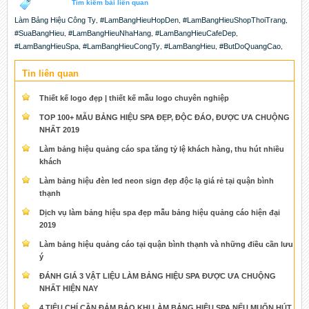
Tìm kiếm bài liên quan
Làm Bảng Hiệu Công Ty
#LamBangHieuHopDen
#LamBangHieuShopThoiTrang
,
,
,
#SuaBangHieu
#LamBangHieuNhaHang
#LamBangHieuCafeDep
,
,
,
#LamBangHieuSpa
#LamBangHieuCongTy
#LamBangHieu
#ButDoQuangCao
,
,
,
,
Tin liên quan
Thiết kế logo đẹp | thiết kế mẫu logo chuyên nghiệp
TOP 100+ MẪU BẢNG HIỆU SPA ĐẸP, ĐỘC ĐÁO, ĐƯỢC ƯA CHUỘNG
NHẤT 2019
Làm bảng hiệu quảng cáo spa tăng tỷ lệ khách hàng, thu hút nhiều
khách
Làm bảng hiệu đèn led neon sign đẹp độc lạ giá rẻ tại quận bình
thạnh
Dịch vụ làm bảng hiệu spa đẹp mẫu bảng hiệu quảng cáo hiện đại
2019
Làm bảng hiệu quảng cáo tại quận bình thạnh và những điều cần lưu
ý
ĐÁNH GIÁ 3 VẬT LIỆU LÀM BẢNG HIỆU SPA ĐƯỢC ƯA CHUỘNG
NHẤT HIỆN NAY
4 TIÊU CHÍ CẦN ĐẢM BẢO KHI LÀM BẢNG HIỆU SPA NẾU MUỐN HÚT