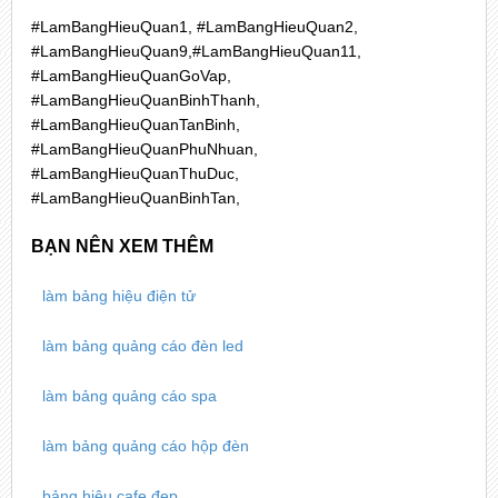
#LamBangHieuQuan1, #LamBangHieuQuan2,
#LamBangHieuQuan9,#LamBangHieuQuan11,
#LamBangHieuQuanGoVap,
#LamBangHieuQuanBinhThanh,
#LamBangHieuQuanTanBinh,
#LamBangHieuQuanPhuNhuan,
#LamBangHieuQuanThuDuc,
#LamBangHieuQuanBinhTan,
BẠN NÊN XEM THÊM
làm bảng hiệu điện tử
làm bảng quảng cáo đèn led
làm bảng quảng cáo spa
làm bảng quảng cáo hộp đèn
bảng hiệu cafe đẹp