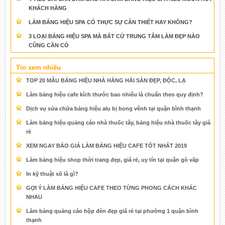
KHÁCH HÀNG
LÀM BẢNG HIỆU SPA CÓ THỰC SỰ CẦN THIẾT HAY KHÔNG?
3 LOẠI BẢNG HIỆU SPA MÀ BẤT CỨ TRUNG TÂM LÀM ĐẸP NÀO
CŨNG CẦN CÓ
Tin xem nhiều
TOP 20 MẪU BẢNG HIỆU NHÀ HÀNG HẢI SẢN ĐẸP, ĐỘC, LẠ
Làm bảng hiệu cafe kích thước bao nhiêu là chuẩn theo quy định?
Dịch vụ sửa chữa bảng hiệu alu bị bong vênh tại quận bình thạnh
Làm bảng hiệu quảng cáo nhà thuốc tây, bảng hiệu nhà thuốc tây giá
rẻ
XEM NGAY BÁO GIÁ LÀM BẢNG HIỆU CAFE TỐT NHẤT 2019
Làm bảng hiệu shop thời trang đẹp, giá rẻ, uy tín tại quận gò vấp
In kỹ thuật số là gì?
GỢI Ý LÀM BẢNG HIỆU CAFE THEO TỪNG PHONG CÁCH KHÁC
NHAU
Làm bảng quảng cáo hộp đèn đẹp giá rẻ tại phường 1 quận bình
thạnh