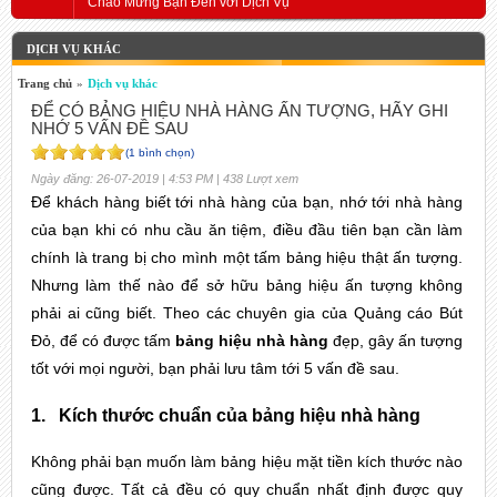
Chào Mừng Bạn Đến với Dịch Vụ
DỊCH VỤ KHÁC
Trang chủ
»
Dịch vụ khác
ĐỂ CÓ BẢNG HIỆU NHÀ HÀNG ẤN TƯỢNG, HÃY GHI
NHỚ 5 VẤN ĐỀ SAU
(1 bình chọn)
Ngày đăng: 26-07-2019 | 4:53 PM | 438 Lượt xem
Để khách hàng biết tới nhà hàng của bạn, nhớ tới nhà hàng 
của bạn khi có nhu cầu ăn tiệm, điều đầu tiên bạn cần làm 
chính là trang bị cho mình một tấm bảng hiệu thật ấn tượng. 
Nhưng làm thế nào để sở hữu bảng hiệu ấn tượng không 
phải ai cũng biết. Theo các chuyên gia của Quảng cáo Bút 
Đỏ, để có được tấm 
bảng hiệu nhà hàng
 đẹp, gây ấn tượng 
tốt với mọi người, bạn phải lưu tâm tới 5 vấn đề sau.
1.
Kích thước chuẩn của bảng hiệu nhà hàng
Không phải bạn muốn làm bảng hiệu mặt tiền kích thước nào 
cũng được. Tất cả đều có quy chuẩn nhất định được quy 